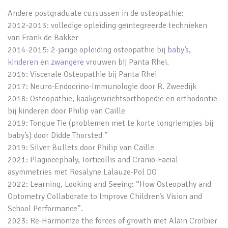
Andere postgraduate cursussen in de osteopathie:
2012-2013: volledige opleiding geïntegreerde technieken
van Frank de Bakker
2014-2015: 2-jarige opleiding osteopathie bij
baby’s
,
kinderen
en
zwangere
vrouwen bij Panta Rhei.
2016: Viscerale Osteopathie bij Panta Rhei
2017: Neuro-Endocrino-Immunologie door R. Zweedijk
2018: Osteopathie, kaakgewrichtsorthopedie en orthodontie
bij kinderen door Philip van Caille
2019: Tongue Tie (problemen met te korte tongriempjes bij
baby’s) door Didde Thorsted ”
2019: Silver Bullets door Philip van Caille
2021: Plagiocephaly, Torticollis and Cranio-Facial
asymmetries met Rosalyne Lalauze-Pol DO
2022: Learning, Looking and Seeing: “How Osteopathy and
Optometry Collaborate to Improve Children’s Vision and
School Performance”.
2023: Re-Harmonize the forces of growth met Alain Croibier